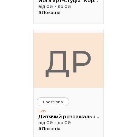
Йога арт-студія "Коралі"
від 0₴ - до 0₴
#Локація
ДР
Locations
Lviv
Дитячий розважально-пізнавальний клуб «Лис Микита»
від 0₴ - до 0₴
#Локація