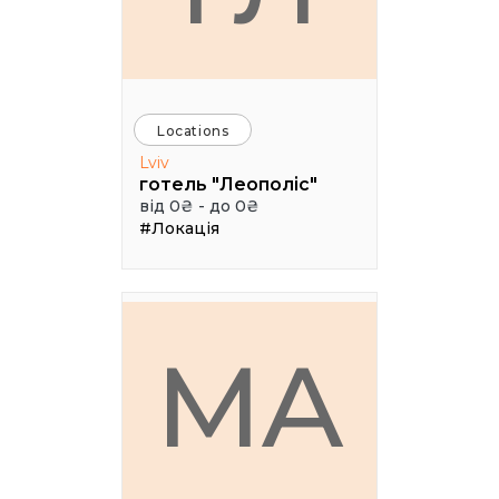
Locations
Lviv
готель "Леополіс"
від 0₴ - до 0₴
#Локація
MA