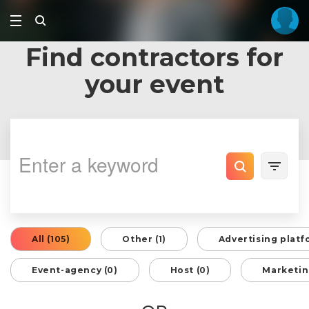
Find contractors for
your event
All (105)
Other (1)
Advertising platf
Event-agency (0)
Host (0)
Marketin