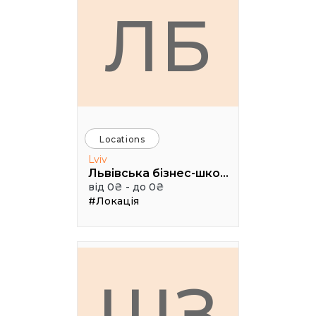
ЛБ
Locations
Lviv
Львівська бізнес-школа УКУ (LvBS)
від 0₴ - до 0₴
#Локація
ШЗ