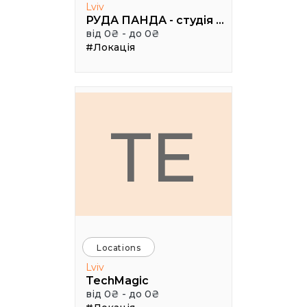
Lviv
РУДА ПАНДА - студія дитячої творчості
від 0₴ - до 0₴
#Локація
TE
Locations
Lviv
TechMagic
від 0₴ - до 0₴