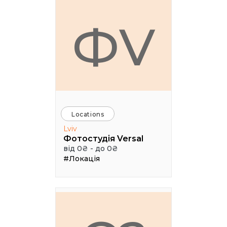
ФV
Locations
Lviv
Фотостудія Versal
від 0₴ - до 0₴
#Локація