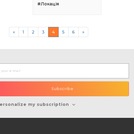
#Локація
«
1
2
3
4
5
6
»
ersonalize my subscription