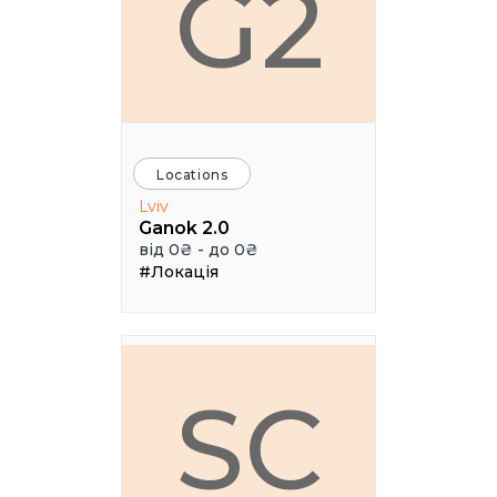
G2
Locations
Lviv
Ganok 2.0
від 0₴ - до 0₴
#Локація
SC