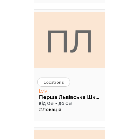
ПЛ
Locations
Lviv
Перша Львівська Школа ІТ Продаж
від 0₴ - до 0₴
#Локація