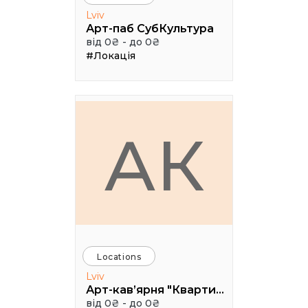
Lviv
Арт-паб СубКультура
від 0₴ - до 0₴
#Локація
АК
Locations
Lviv
Арт-кав’ярня "Квартира 35"
від 0₴ - до 0₴