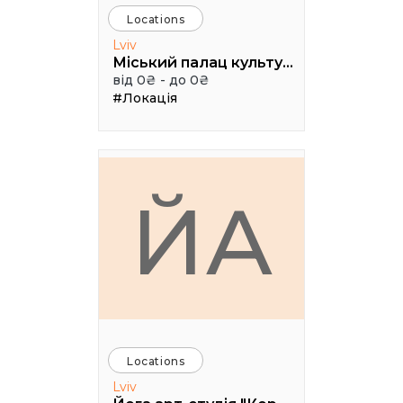
Locations
Lviv
Міський палац культури ім. Гната Хоткевича
від 0₴ - до 0₴
#Локація
ЙА
Locations
Lviv