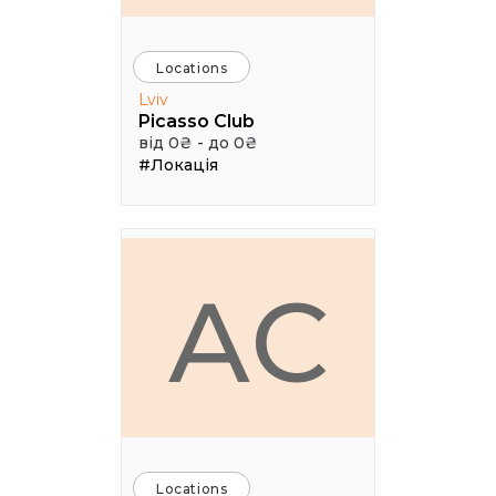
Locations
Lviv
Picasso Club
від 0₴ - до 0₴
#Локація
АС
Locations