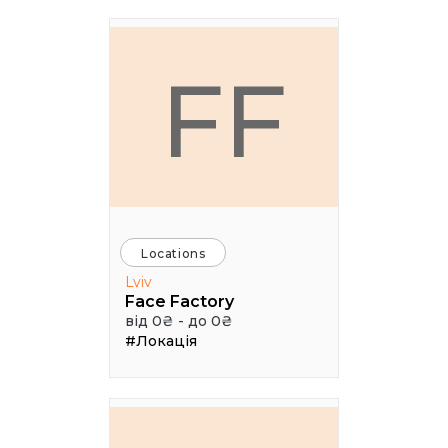
FF
Locations
Lviv
Face Factory
від 0₴ - до 0₴
#Локація