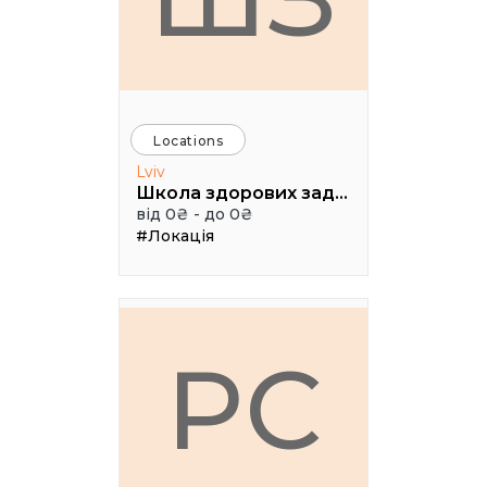
Locations
Lviv
Школа здорових задоволень Чотири ключі
від 0₴ - до 0₴
#Локація
PC