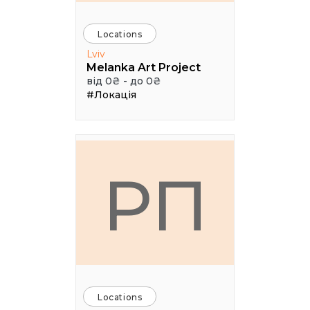
Locations
Lviv
Melanka Art Project
від 0₴ - до 0₴
#Локація
РП
Locations