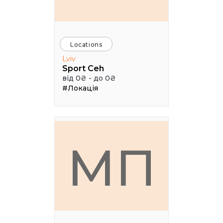
Locations
Lviv
Sport Ceh
від 0₴ - до 0₴
#Локація
МП