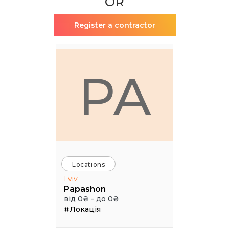
OR
Register a contractor
PA
Locations
Lviv
Papashon
від 0₴ - до 0₴
#Локація