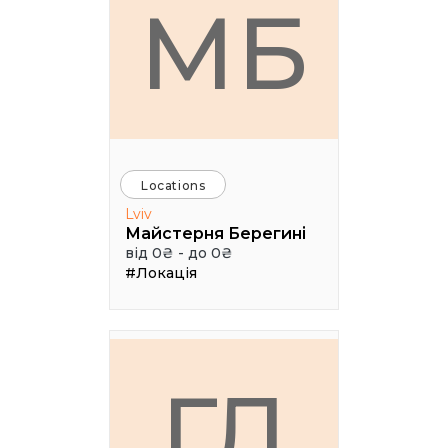
МБ
Locations
Lviv
Майстерня Берегині
від 0₴ - до 0₴
#Локація
ГЛ