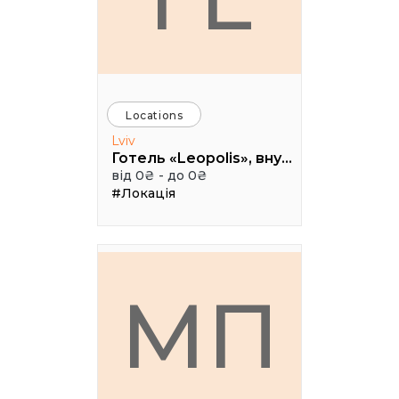
Locations
Lviv
Готель «Leopolis», внутрішній дворик, вул. Театральна, 16, м. Львів
від 0₴ - до 0₴
#Локація
МП