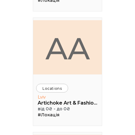
#Локація
AA
Locations
Lviv
Artichoke Art & Fashion School
від 0₴ - до 0₴
#Локація