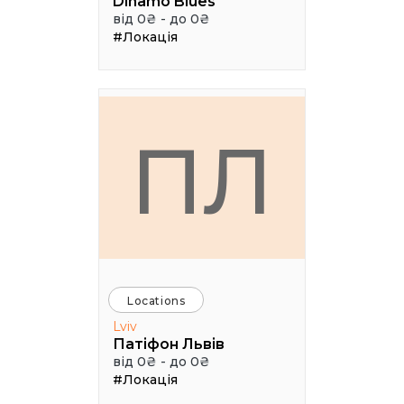
Dinamo Blues
від 0₴ - до 0₴
#Локація
ПЛ
Locations
Lviv
Патіфон Львів
від 0₴ - до 0₴
#Локація