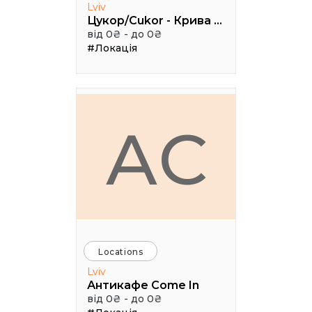
Lviv
Цукор/Cukor - Крива Липа, 3
від 0₴ - до 0₴
#Локація
АC
Locations
Lviv
Антикафе Come In
від 0₴ - до 0₴