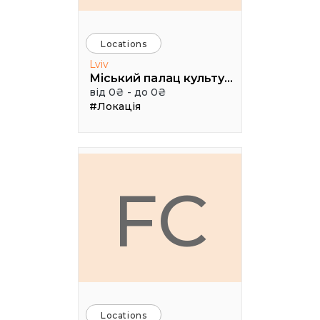
Locations
Lviv
Міський палац культури імені Гната Хоткевича, мала зала
від 0₴ - до 0₴
#Локація
FC
Locations