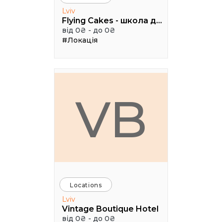
Lviv
Flying Cakes - школа дизайну
від 0₴ - до 0₴
#Локація
VB
Locations
Lviv
Vintage Boutique Hotel
від 0₴ - до 0₴