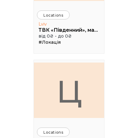
Locations
Lviv
ТВК «Південний», малий конференц зал
від 0₴ - до 0₴
#Локація
Ц
Locations