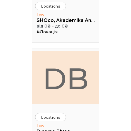
Locations
Lviv
SHOco, Akademika Andriya Sakharova Street, Lviv, Lviv Oblast, Ukraine
від 0₴ - до 0₴
#Локація
DB
Locations
Lviv