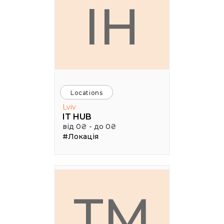
IH
Locations
Lviv
IT HUB
від 0₴ - до 0₴
#Локація
TM