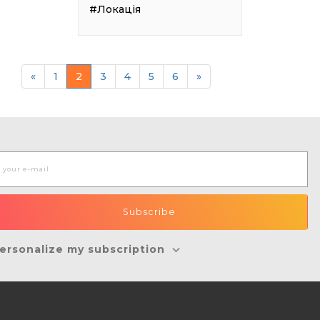
#Локація
«
1
2
3
4
5
6
»
ersonalize my subscription